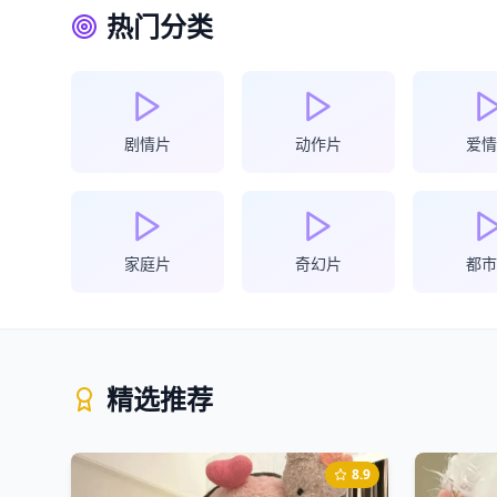
热门分类
剧情片
动作片
爱情
家庭片
奇幻片
都市
精选推荐
8.9