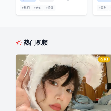
#
科幻
#
未来
#
特效
#
喜剧
热门视频
9.1