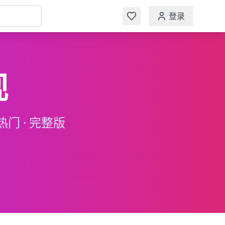
登录
视
门 · 完整版