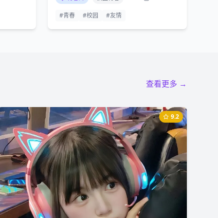
#
青春
#
校园
#
友情
查看更多 →
9.2