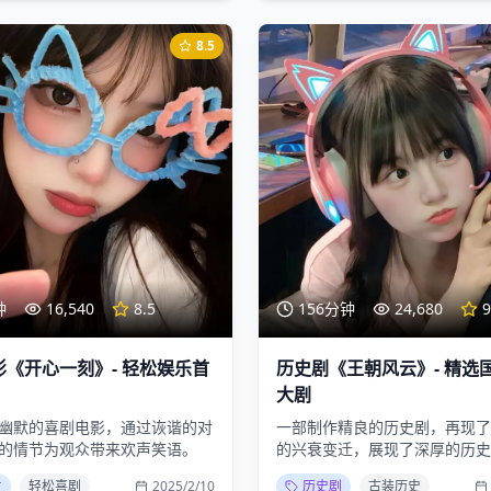
8.5
钟
16,540
8.5
156分钟
24,680
9
影《开心一刻》- 轻松娱乐首
历史剧《王朝风云》- 精选
大剧
幽默的喜剧电影，通过诙谐的对
一部制作精良的历史剧，再现了
的情节为观众带来欢声笑语。
的兴衰变迁，展现了深厚的历史
蕴。
片
轻松喜剧
2025/2/10
历史剧
古装历史