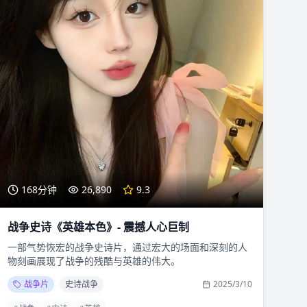
168分钟
26,890
9.3
战争史诗《英雄本色》- 震撼人心巨制
一部气势恢宏的战争史诗片，通过宏大的场面和深刻的人
物刻画展现了战争的残酷与英雄的伟大。
战争片
史诗战争
2025/3/10