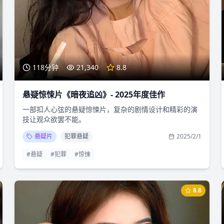
118分钟
21,340
8.8
悬疑惊悚片《暗夜追凶》- 2025年度佳作
一部扣人心弦的悬疑惊悚片，复杂的剧情设计和精彩的演
技让观众欲罢不能。
悬疑片
犯罪悬疑
2025/2/1
#
悬疑
#
犯罪
#
惊悚
8.8